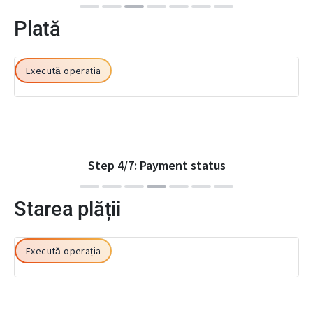
Plată
Execută operația
Step
4
/
7
:
Payment status
Starea plății
Execută operația