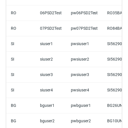
RO
06PSD2Test
pw06PSD2Test
RO35BACX
RO
07PSD2Test
pw07PSD2Test
RO84BACX
SI
siuser1
pwsiuser1
SI5629000
SI
siuser2
pwsiuser2
SI5629000
SI
siuser3
pwsiuser3
SI5629000
SI
siuser4
pwsiuser4
SI5629000
BG
bguser1
pwbguser1
BG26UNCR
BG
bguser2
pwbguser2
BG10UNCR