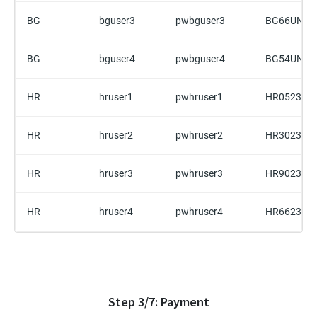
BG
bguser3
pwbguser3
BG66UNCR
BG
bguser4
pwbguser4
BG54UNCR
HR
hruser1
pwhruser1
HR0523600
HR
hruser2
pwhruser2
HR3023600
HR
hruser3
pwhruser3
HR9023600
HR
hruser4
pwhruser4
HR6623600
Step
3
/
7
:
Payment