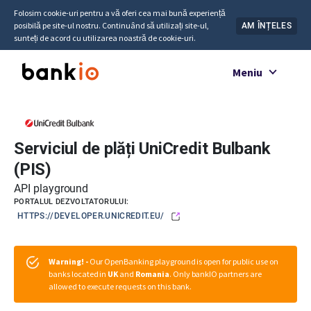
Folosim cookie-uri pentru a vă oferi cea mai bună experiență
posibilă pe site-ul nostru. Continuând să utilizați site-ul,
AM ÎNȚELES
sunteți de acord cu utilizarea noastră de cookie-uri.
Meniu
Serviciul de plăți UniCredit Bulbank
(PIS)
API playground
PORTALUL DEZVOLTATORULUI:
HTTPS://DEVELOPER.UNICREDIT.EU/
Warning! -
Our OpenBanking playground is open for public use on
banks located in
UK
and
Romania
. Only bankIO partners are
allowed to execute requests on this bank.