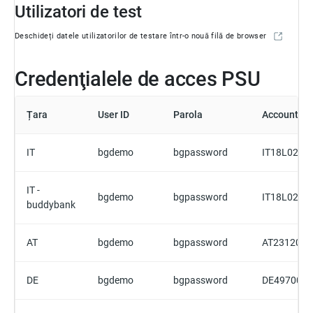
Utilizatori de test
Deschideți datele utilizatorilor de testare într-o nouă filă de browser
Credenţialele de acces PSU
Țara
User ID
Parola
Account 1
IT
bgdemo
bgpassword
IT18L0200
IT -
bgdemo
bgpassword
IT18L0200
buddybank
AT
bgdemo
bgpassword
AT2312000
DE
bgdemo
bgpassword
DE4970020