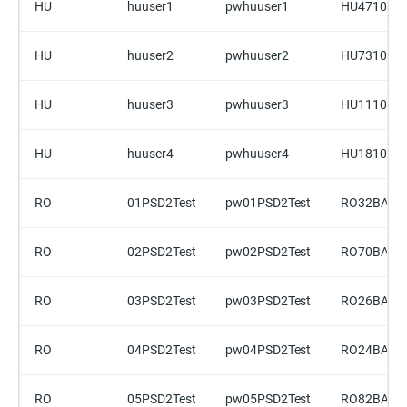
HU
huuser1
pwhuuser1
HU4710918
HU
huuser2
pwhuuser2
HU7310918
HU
huuser3
pwhuuser3
HU1110918
HU
huuser4
pwhuuser4
HU1810918
RO
01PSD2Test
pw01PSD2Test
RO32BACX
RO
02PSD2Test
pw02PSD2Test
RO70BACX
RO
03PSD2Test
pw03PSD2Test
RO26BACX
RO
04PSD2Test
pw04PSD2Test
RO24BACX
RO
05PSD2Test
pw05PSD2Test
RO82BACX