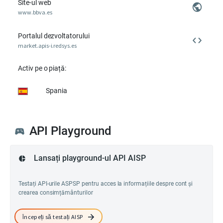
Site-ul web
www.bbva.es
Portalul dezvoltatorului
market.apis-i.redsys.es
Activ pe o piață:
Spania
API Playground
Lansați playground-ul API AISP
Testați API-urile ASPSP pentru acces la informațiile despre cont și
crearea consimțământurilor
Începeți să testați AISP