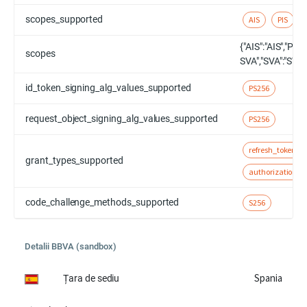
scopes_supported
AIS
PIS
{"AIS":"AIS","PIS"
scopes
SVA","SVA":"SVA"
id_token_signing_alg_values_supported
PS256
request_object_signing_alg_values_supported
PS256
refresh_token
grant_types_supported
authorization_c
code_challenge_methods_supported
S256
Detalii BBVA (sandbox)
Spania
Țara de sediu