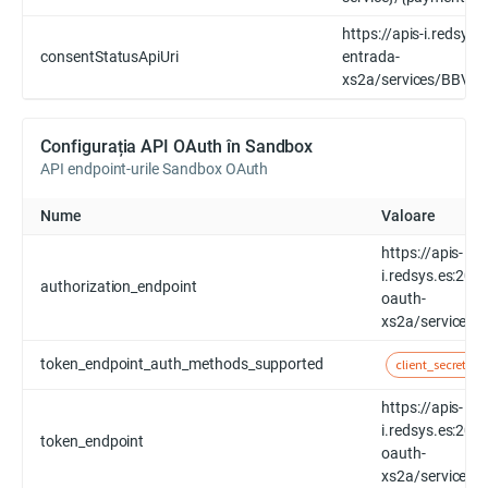
https://apis-i.redsys
consentStatusApiUri
entrada-
xs2a/services/BBVA/
Configurația API OAuth în Sandbox
API endpoint-urile Sandbox OAuth
Nume
Valoare
https://apis-
i.redsys.es:20
authorization_endpoint
oauth-
xs2a/services/
token_endpoint_auth_methods_supported
client_secret_po
https://apis-
i.redsys.es:20
token_endpoint
oauth-
xs2a/services/