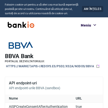
Folosim cookie-uri pentru a vă oferi cea mai bună experiență
posibilă pe site-ul nostru. Continuând să utilizați site-ul,
AM ÎNȚELES
sunteți de acord cu utilizarea noastră de cookie-uri.
Meniu
BBVA Bank
PORTALUL DEZVOLTATORULUI:
HTTPS://MARKET.APIS-I.REDSYS.ES/PSD2/XS2A/NODOS/BBVA
API endpoint-uri
API endpoint-urile BBVA (sandbox)
Nume
URL
AISPCreateConsentAfterAuthentication
true