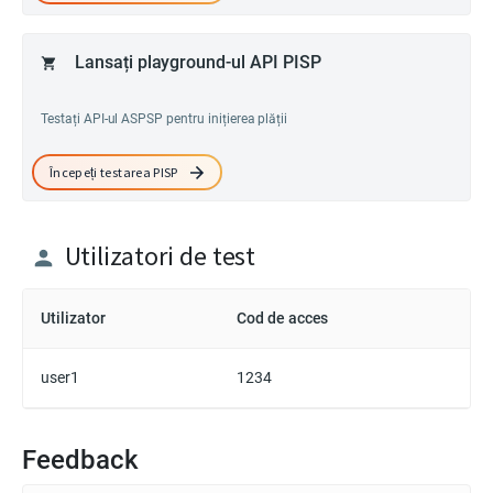
Lansați playground-ul API PISP
Testați API-ul ASPSP pentru inițierea plății
Începeți testarea PISP
Utilizatori de test
Utilizator
Cod de acces
user1
1234
Feedback