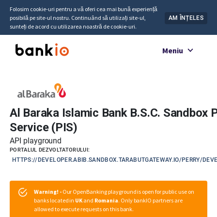
Folosim cookie-uri pentru a vă oferi cea mai bună experiență
posibilă pe site-ul nostru. Continuând să utilizați site-ul,
AM ÎNȚELES
sunteți de acord cu utilizarea noastră de cookie-uri.
Meniu
Al Baraka Islamic Bank B.S.C. Sandbox
Service (PIS)
API playground
PORTALUL DEZVOLTATORULUI:
HTTPS://DEVELOPER.ABIB.SANDBOX.TARABUTGATEWAY.IO/PERRY/DE
Warning! -
Our OpenBanking playground is open for public use on
banks located in
UK
and
Romania
. Only bankIO partners are
allowed to execute requests on this bank.