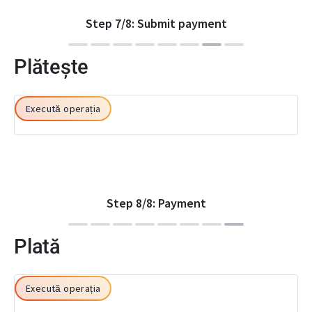
Step
7
/
8
:
Submit payment
Plătește
Execută operația
Step
8
/
8
:
Payment
Plată
Execută operația