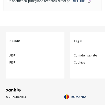
De asemenea, puteți lăsa feedback direct pe
GITHUB
bankIO
Legal
AISP
Confidențialitate
PISP
Cookies
©
2026
bankIO
ROMANIA