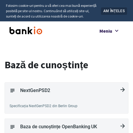
Folosim cookie-uri pentru a vă oferi cea mai bună experiență
posibilă pe site-ul nostru. Continuând să utilizați site-ul,
AM ÎNȚELES
sunteți de acord cu utilizarea noastră de cookie-uri.
Meniu
Bază de cunoștințe
NextGenPSD2
Specificația NextGenPSD2 din Berlin Group
Baza de cunoștințe OpenBanking UK