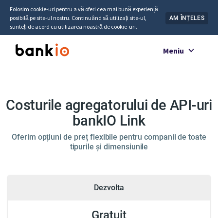
Folosim cookie-uri pentru a vă oferi cea mai bună experiență
posibilă pe site-ul nostru. Continuând să utilizați site-ul,
AM ÎNȚELES
sunteți de acord cu utilizarea noastră de cookie-uri.
Meniu
Costurile agregatorului de API-uri
bankIO Link
Oferim opțiuni de preț flexibile pentru companii de toate
tipurile și dimensiunile
Dezvolta
Gratuit