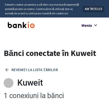
Folosim cookie-uri pentru a vă oferi cea mai bună experiență
posibilă pe site-ul nostru. Continuând să utilizați site-ul,
AM ÎNȚELES
sunteți de acord cu utilizarea noastră de cookie-uri.
Meniu
Bănci conectate în Kuweit
REVENIȚI LA LISTA ȚĂRILOR
Kuweit
1 conexiuni la bănci