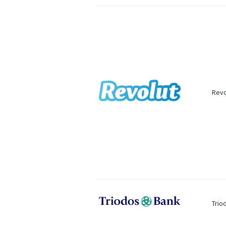
Revo
Trio