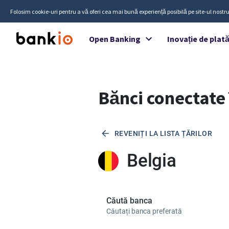
Folosim cookie-uri pentru a vă oferi cea mai bună experiență posibilă pe site-ul nostru
Open Banking
Inovație de plat
Bănci conectate 
REVENIȚI LA LISTA ȚĂRILOR
Belgia
Căută banca
Căutați banca preferată