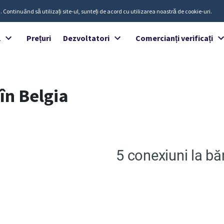
. Continuând să utilizați site-ul, sunteți de acord cu utilizarea noastră de cookie-uri.
ă
Prețuri
Dezvoltatori
Comercianți verificați
în Belgia
5 conexiuni la bă