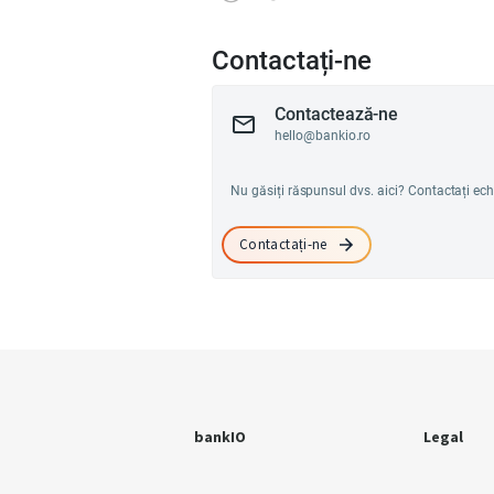
Contactați-ne
Contactează-ne
hello@bankio.ro
Nu găsiți răspunsul dvs. aici? Contactați ec
Contactați-ne
bankIO
Legal